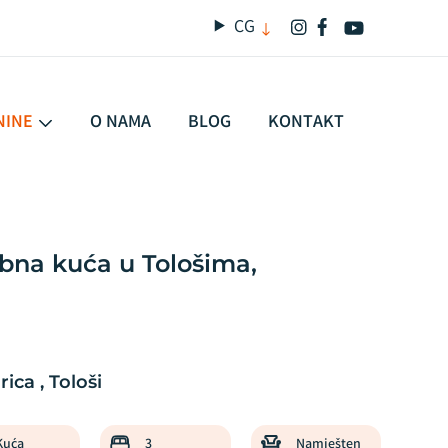
CG
NINE
O NAMA
BLOG
KONTAKT
obna kuća u Tološima,
PRODAJA
ica , Tološi
Kuća
3
Namješten