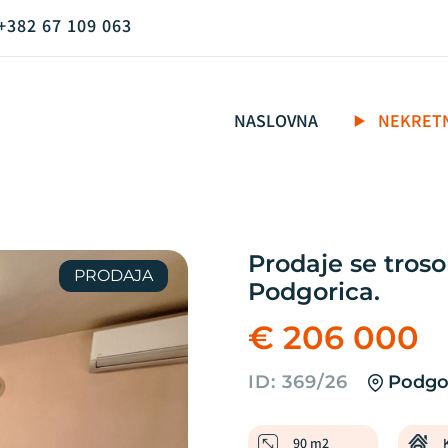
+382 67 109 063
NASLOVNA
NEKRET
Prodaje se tros
PRODAJA
Podgorica.
€ 206 000
ID: 369/26
Podgor
90 m2