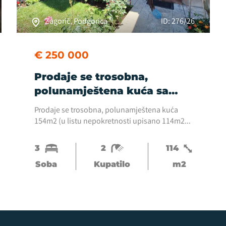
Zagorič, Podgorica
ID: 276/26
€ 250 000
Prodaje se trosobna,
polunamještena kuća sa
placem na odličnoj lokaciji
Prodaje se trosobna, polunamještena kuća
u Zagoriču, Podgorica.
154m2 (u listu nepokretnosti upisano 114m2)
sa placem 299m2 u ulici Nikole Tesle, Zagorič,
Podgorica.Podrum, prizemlje, sprat.Struktura
3
2
114
kuće:...
Soba
Kupatilo
m2