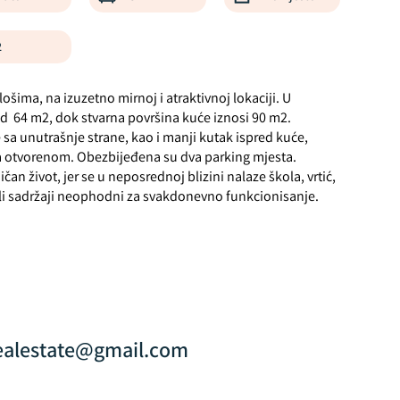
2
ošima, na izuzetno mirnoj i atraktivnoj lokaciji. U
od 64 m2, dok stvarna površina kuće iznosi 90 m2.
sa unutrašnje strane, kao i manji kutak ispred kuće,
na otvorenom. Obezbijeđena su dva parking mjesta.
čan život, jer se u neposrednoj blizini nalaze škola, vrtić,
tali sadržaji neophodni za svakdonevno funkcionisanje.
realestate@gmail.com