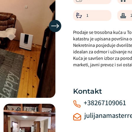
1
Prodaje se trosobna kuća u Tol
katastru je upisana površina 
Nekretnina posjeduje dvorište 
idealan za odmor i uživanje 
Kuća je savršen izbor za porodi
marketi, javni prevoz i svi os
Kontakt
+38267109061
julijanamaster