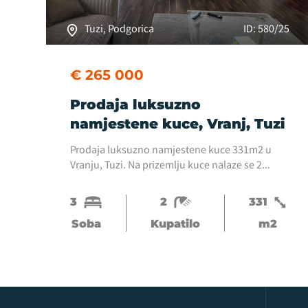
Tuzi, Podgorica
ID: 580/25
€ 265 000
Prodaja luksuzno
namjestene kuce, Vranj, Tuzi
Prodaja luksuzno namjestene kuce 331m2 u
Vranju, Tuzi. Na prizemlju kuce nalaze se 2
poslovna prostoraod 42m2 i 49m2, registrovani
kao poslovni prostori. Na spratu kuce :
3
2
331
stambenog prostora 120m2, 3...
Soba
Kupatilo
m2