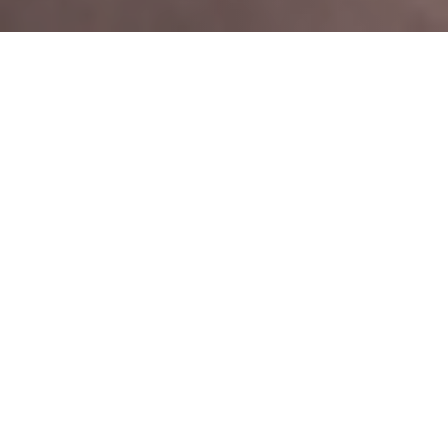
Prikaz 1 - 6 od 523
Sortiraj po:
PRODAJA
Zabjelo, Podgorica
ID: 385/26