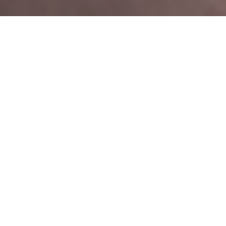
Prikaz 1 - 6 od 409
Sortiraj po:
PRODAJA
Zabjelo, Podgorica
ID: 321/25