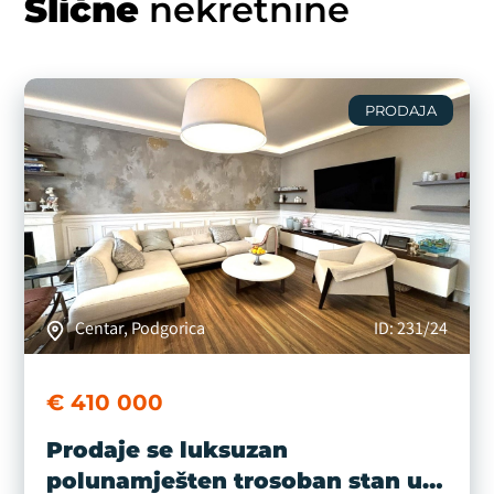
Slične
nekretnine
PRODAJA
Centar, Podgorica
ID: 231/24
€ 410 000
Prodaje se luksuzan
polunamješten trosoban stan u