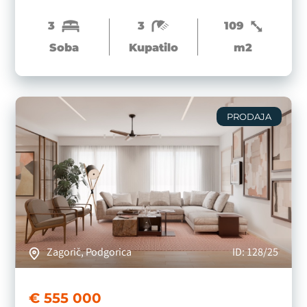
strogom centru Podgorice.
3
3
109
Soba
Kupatilo
m2
PRODAJA
Zagorič, Podgorica
ID: 128/25
€ 555 000