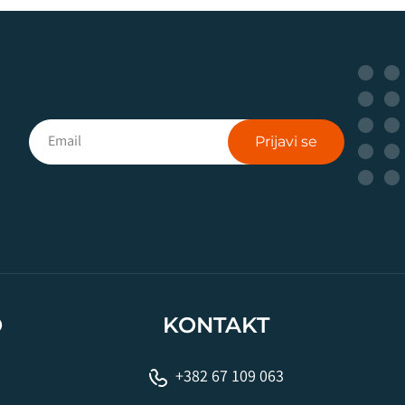
Prijavi se
O
KONTAKT
+382 67 109 063