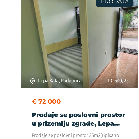
PRODAJA
Lepa Kata, Podgorica
ID: 640/25
€ 72 000
Prodaje se poslovni prostor
u prizemlju zgrade, Lepa
Kata, Podgorica
Prodaje se poslovni prostor 36m2(upisano