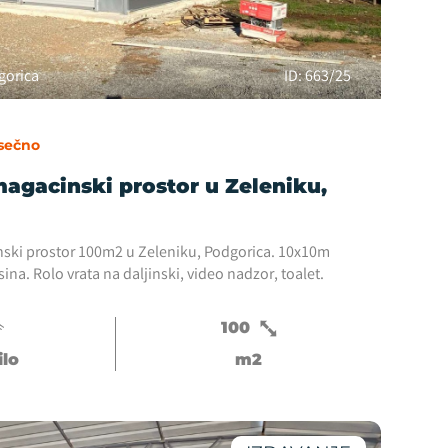
gorica
ID: 663/25
sečno
magacinski prostor u Zeleniku,
nski prostor 100m2 u Zeleniku, Podgorica. 10x10m
sina. Rolo vrata na daljinski, video nadzor, toalet.
100
ilo
m2