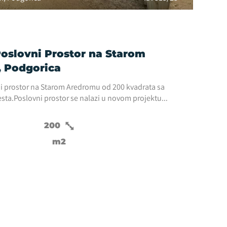
Poslovni Prostor na Starom
 Podgorica
ni prostor na Starom Aredromu od 200 kvadrata sa
esta.Poslovni prostor se nalazi u novom projektu
Starom Aredromu.Pozicioniran na ćosku zgrade i...
200
m2