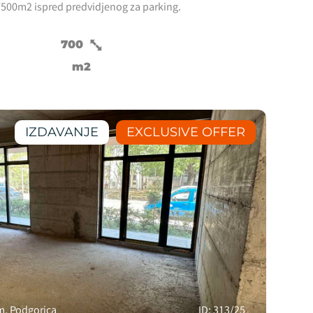
/500m2 ispred predvidjenog za parking.
700
m2
IZDAVANJE
EXCLUSIVE OFFER
m, Podgorica
ID: 313/25