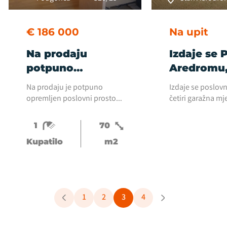
€ 186 000
Na upit
Na prodaju
Izdaje se 
potpuno
Aredromu,
opremljen
Na prodaju je potpuno
Izdaje se poslov
poslovni prostor
opremljen poslovni prostor
četiri garažna mj
u centru
koji se nalazi u samom
Ventura Park na 
centru Podgorice. Prostor se
Podgorice
1
70
nalazi u prizemlju
Kupatilo
m2
jednospatne zgrade i
prostire se na 70 kvadrata.
Sastoji se od šest...
1
2
3
4