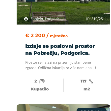
Zabjelo, Podgorica
ID: 319/25
€ 2 200 /
mjesečno
Izdaje se poslovni prostor
na Pobrežju, Podgorica.
Prostor se nalazi na prizemlju stambene
zgrade. Odlična lokacija za više namjena. U
prostoru se završavaju lijepi radovi. Ima dva
toaleta.
2
117
Kupatilo
m2