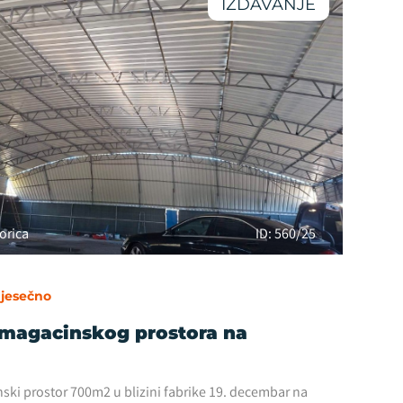
IZDAVANJE
orica
ID: 560/25
jesečno
 magacinskog prostora na
nski prostor 700m2 u blizini fabrike 19. decembar na