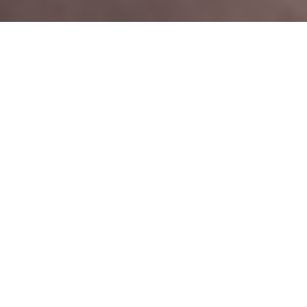
Prikaz 10 - 15 od 294
Sortiraj po:
IZDAVANJE
Donja Gorica, Podgorica
ID: 469/26