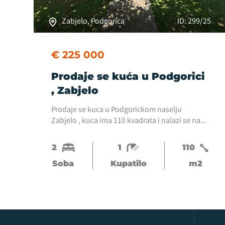
Zabjelo, Podgorica
ID: 299/25
€ 225 000
Prodaje se kuća u Podgorici
, Zabjelo
Prodaje se kuca u Podgorickom naselju
Zabjelo , kuca ima 110 kvadrata i nalazi se na
placu od 350 metara kvadratnih . Kuca je
prizemna i ima dvije spavace sobe , hodnik ,
2
1
110
kupatilo , veliku devnu...
Soba
Kupatilo
m2