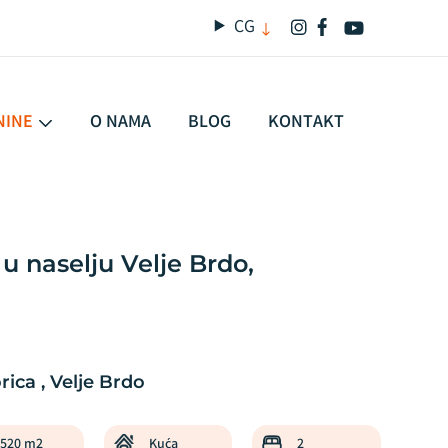
CG
NINE
O NAMA
BLOG
KONTAKT
u naselju Velje Brdo,
PRODAJA
ica , Velje Brdo
520 m2
Kuća
2