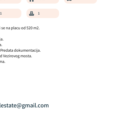
1
1
i se na placu od 520 m2.
ja.
a.
e. Predata dokumentacija.
od Vezirovog mosta.
ama.
lestate@gmail.com