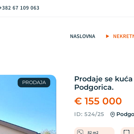
+382 67 109 063
NASLOVNA
NEKRET
Prodaje se kuća 
PRODAJA
Podgorica.
€ 155 000
ID: 524/25
Podgor
82 m2