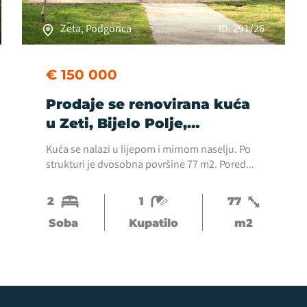
Zeta, Podgorica
ID: 291/26
€ 150 000
Prodaje se renovirana kuća
u Zeti, Bijelo Polje,
Podgorica.
Kuća se nalazi u lijepom i mirnom naselju. Po
strukturi je dvosobna površine 77 m2. Pored
kuće su u dva pomoćna objekta od po 33 m2 i
17 m2. Kuća i pomoćni objekti su legalni. Plac
2
1
77
je...
Soba
Kupatilo
m2