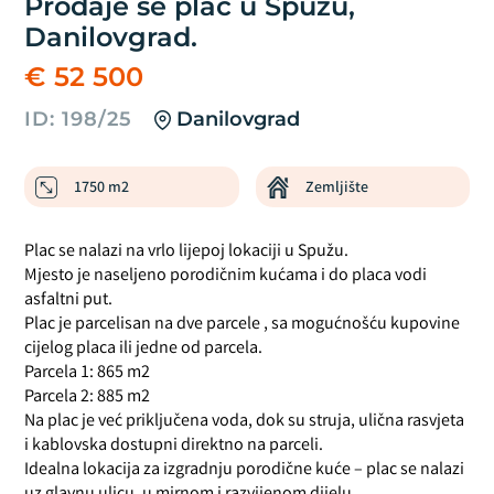
Prodaje se plac u Spužu,
Danilovgrad.
€ 52 500
ID: 198/25
Danilovgrad
1750 m2
Zemljište
Plac se nalazi na vrlo lijepoj lokaciji u Spužu.
Mjesto je naseljeno porodičnim kućama i do placa vodi
asfaltni put.
Plac je parcelisan na dve parcele , sa mogućnošću kupovine
cijelog placa ili jedne od parcela.
Parcela 1: 865 m2
Parcela 2: 885 m2
Na plac je već priključena voda, dok su struja, ulična rasvjeta
i kablovska dostupni direktno na parceli.
Idealna lokacija za izgradnju porodične kuće – plac se nalazi